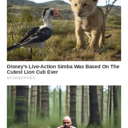
WN
DEPOK
WN
TAPANULI
UTARA
WN
SAMOSIR
WN
PADANG
LAWAS
WN
SUMEDANG
WN