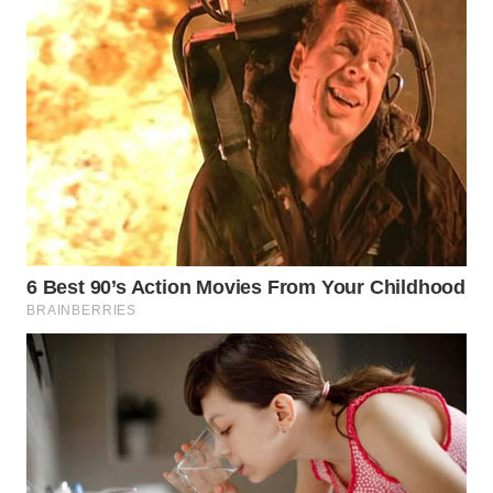
WAHANA
UMKM
WAHANA
SELEB
WAHANA
PERSONA
WAHANA
OTOMOTIF
WAHANA
HEALTH
WAHANA
DESA
WISATA