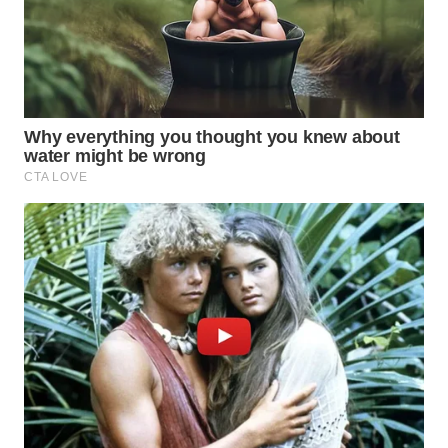
CIANJUR
WN
KEPULAUAN
SERIBU
WN
TANGERANG
WN
BINJAI
WN
CIREBON
WN
INDRAMAYU