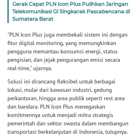
Gerak Cepat PLN Icon Plus Pulihkan Jaringan
WN
Telekomunikasi GI Singkarak Pascabencana di
SUMBAR
Sumatera Barat
WN
"PLN Icon Plus juga membekali sistem ini dengan
SUMSEL
fitur digital monitoring, yang memungkinkan
pengguna memantau konsumsi energi, status
WN
pengisian, dan jejak pengurangan emisi secara
BENGKULU
real-time," ujarnya.
WN
Solusi ini dirancang fleksibel untuk berbagai
LAMPUNG
lokasi, mulai dari kawasan industri, gedung
perkantoran, hingga area publik seperti rest area
WN
JATENG
dan bandara. PLN Icon Plus menegaskan
komitmennya untuk menjadi mitra strategis
WN
pemerintah dan sektor swasta dalam membangun
NUSANTARA
transportasi berkelanjutan di Indonesia, tutupnya.