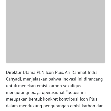
WN
NTT
WN
KEPRI
WN
PAPUA
WN
PAPUA
BARAT
Direktur Utama PLN Icon Plus, Ari Rahmat Indra
Cahyadi, menjelaskan bahwa inovasi ini dirancang
WN
untuk menekan emisi karbon
sekaligus
RIAU
mengurangi biaya operasional. “Solusi ini
merupakan bentuk konkret kontribusi Icon Plus
WN
SERAMBI
dalam mendukung pengurangan emisi karbon dan