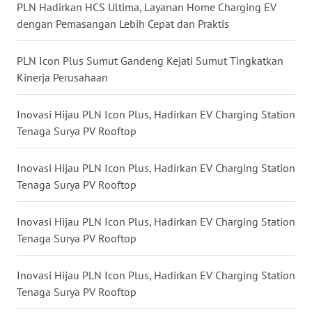
PLN Hadirkan HCS Ultima, Layanan Home Charging EV
WN
MALUT
dengan Pemasangan Lebih Cepat dan Praktis
WN
PLN Icon Plus Sumut Gandeng Kejati Sumut Tingkatkan
DAIRI
Kinerja Perusahaan
WN
Inovasi Hijau PLN Icon Plus, Hadirkan EV Charging Station
DANAU
Tenaga Surya PV Rooftop
TOBA
Inovasi Hijau PLN Icon Plus, Hadirkan EV Charging Station
WN
Tenaga Surya PV Rooftop
NIAS
Inovasi Hijau PLN Icon Plus, Hadirkan EV Charging Station
WN
Tenaga Surya PV Rooftop
LANGKAT
Inovasi Hijau PLN Icon Plus, Hadirkan EV Charging Station
WN
Tenaga Surya PV Rooftop
TAPANULI
SELATAN