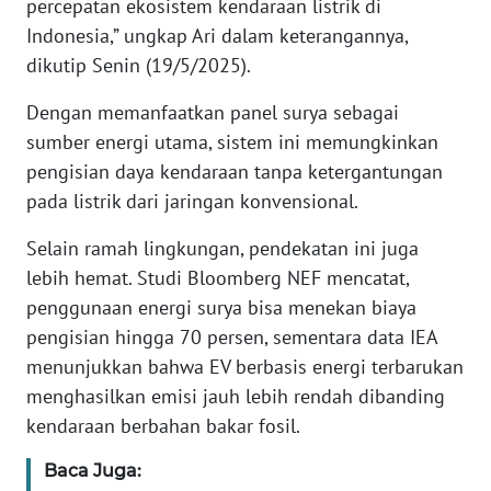
percepatan ekosistem kendaraan listrik di
WN
Indonesia,” ungkap Ari dalam keterangannya,
JAMBI
dikutip Senin (19/5/2025).
Dengan memanfaatkan panel surya sebagai
WN
SULTRA
sumber energi utama, sistem ini memungkinkan
pengisian daya kendaraan tanpa ketergantungan
WN
pada listrik dari jaringan konvensional.
NTB
Selain ramah lingkungan, pendekatan ini juga
WN
lebih hemat. Studi Bloomberg NEF mencatat,
SULTENG
penggunaan energi surya bisa menekan biaya
pengisian hingga 70 persen, sementara data IEA
WN
menunjukkan bahwa EV berbasis energi terbarukan
SULBAR
menghasilkan emisi jauh lebih rendah dibanding
kendaraan berbahan bakar fosil.
WN
BABEL
Baca Juga: