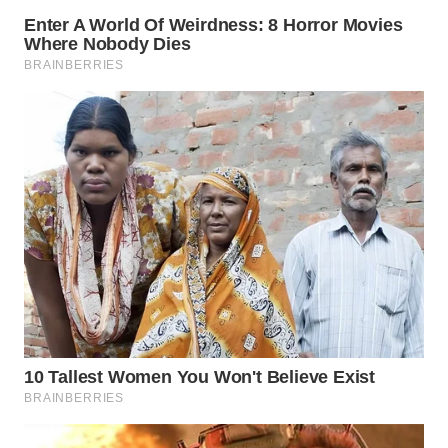
WAHANA
TRAVEL
WAHANA
TV
WAHANANEWS
ID
WAHANANEWS
CO ID
WAHANANEWS
NET
WAHANA
SPORT