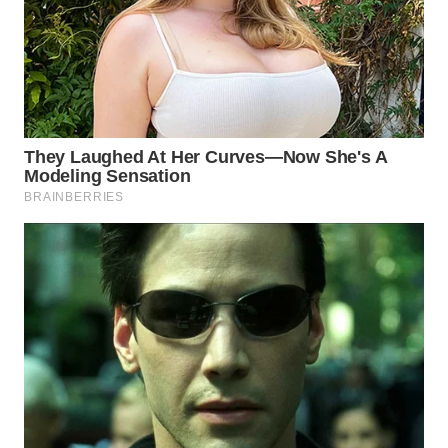
WN
BINTAN
WN
MANDALIKA
WN
LIKUPANG
WN
LABUANBAJO
WN
BORNEO
Wahana
Media
Group