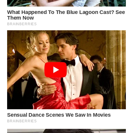
WN
KUNINGAN
WN
MAJALENGKA
WN
SUBANG
WN
SUKABUMI
WN
PURWAKARTA
WN
PRIANGAN
TIMUR