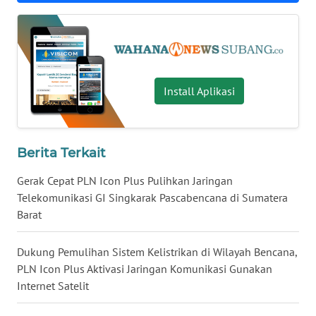
WN
KALSEL
WN
KALTIM
Install Aplikasi
WN
SULSEL
Berita Terkait
WN
Gerak Cepat PLN Icon Plus Pulihkan Jaringan
GORONTALO
Telekomunikasi GI Singkarak Pascabencana di Sumatera
Barat
WN
SULUT
Dukung Pemulihan Sistem Kelistrikan di Wilayah Bencana,
PLN Icon Plus Aktivasi Jaringan Komunikasi Gunakan
WN
Internet Satelit
MALUKU