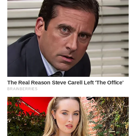
WN
SEMARANG
WN
SOLO
WN
BOROBUDUR
WN
MADURA
WN
SURABAYA
WN
NATUNA