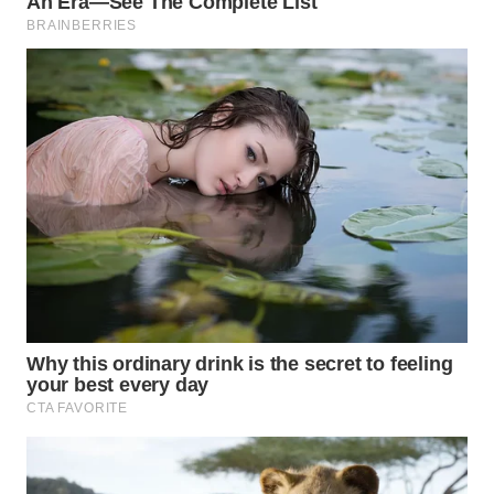
WN DELI
SERDANG
WN
TEBING
TINGGI
WN
PAKPAK
WN
KARAWANG
WN
BEKASI
WN
BOGOR