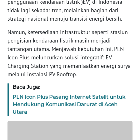
penggunaan kendaraan listrik )EV) di Indonesia
DISCLAIMER
tidak lagi sekadar tren, melainkan bagian dari
strategi nasional menuju transisi energi bersih.
Wahana
News
Namun, ketersediaan infrastruktur seperti stasiun
Regional
pengisian kendaraan listrik masih menjadi
tantangan utama. Menjawab kebutuhan ini, PLN
WN
Icon Plus meluncurkan solusi integratif: EV
SUMUT
Charging Station yang memanfaatkan energi surya
melalui instalasi PV Rooftop.
WN
JAKARTA
Baca Juga:
WN
PLN Icon Plus Pasang Internet Satelit untuk
JABAR
Mendukung Komunikasi Darurat di Aceh
Utara
WN
BANTEN