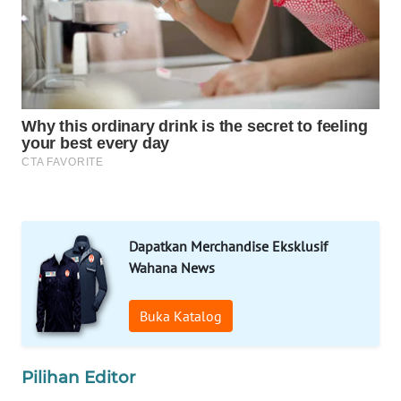
LAPAK
WAHANA
Wahana
Network
KONSUMEN
LISTRIK
MASYARAKAT
Dapatkan Merchandise Eksklusif
KELISTRIKAN
Wahana News
WALINKI
ID
Buka Katalog
MAWAKA
Pilihan Editor
ID