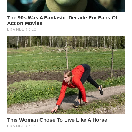
WAHANA
NEWS
WAHANA
TANI
WAHANA
ADVOKAT
WAHANA
INFRASTRUKTUR
WAHANA
KONSUMEN
WAHANA
LISTRIK