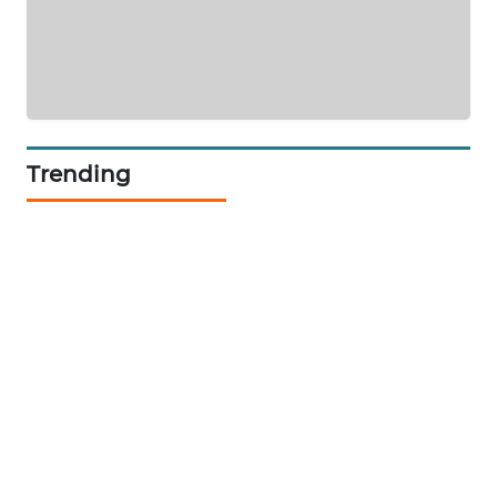
JURNAL
MARITIM
HUMBANG
NEWS
Trending
GARONGGANG
NEWS
FISUELRI
ID
ENERGI
NEWS
CILEUNGSI
NEWS