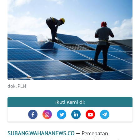
KONTAK
KAMI
INFO
IKLAN
TENTANG
KAMI
PEDOMAN
dok. PLN
MEDIA
SIBER
Ikuti Kami di:
REDAKSI
KARIR
SUBANG.WAHANANEWS.CO
—
Percepatan