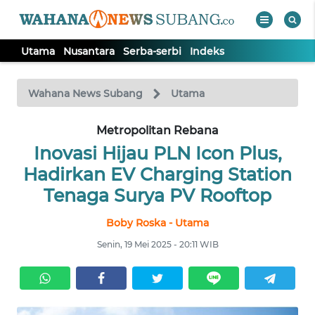
Utama
Nusantara
Serba-serbi
Indeks
WAHANA
Tutup
TV
Wahana News Subang
Utama
UTAMA
Metropolitan Rebana
Inovasi Hijau PLN Icon Plus,
NUSANTARA
Hadirkan EV Charging Station
Tenaga Surya PV Rooftop
SERBA-
Boby Roska - Utama
SERBI
Senin, 19 Mei 2025 - 20:11 WIB
Informasi
INDEKS
BERITA