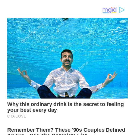
WN
TANJUNG
LESUNG
WN
KARO
WN
SIMALUNGUN
WN
LABUHANBATU
WN
TAPANULI
TENGAH