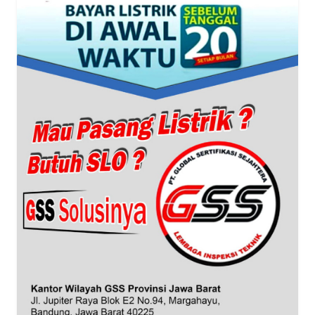
WN
NTT
WN
KEPRI
WN
PAPUA
WN
PAPUA
BARAT
WN
RIAU
WN
SERAMBI