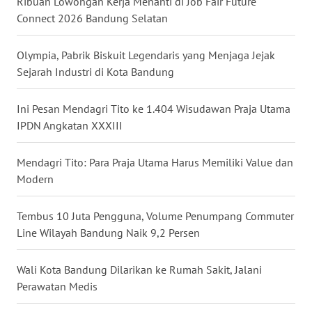
Ribuan Lowongan Kerja Menanti di Job Fair Future
WN
Connect 2026 Bandung Selatan
MALUT
Olympia, Pabrik Biskuit Legendaris yang Menjaga Jejak
WN
Sejarah Industri di Kota Bandung
DAIRI
Ini Pesan Mendagri Tito ke 1.404 Wisudawan Praja Utama
WN
IPDN Angkatan XXXIII
DANAU
TOBA
Mendagri Tito: Para Praja Utama Harus Memiliki Value dan
WN
Modern
NIAS
Tembus 10 Juta Pengguna, Volume Penumpang Commuter
WN
Line Wilayah Bandung Naik 9,2 Persen
LANGKAT
Wali Kota Bandung Dilarikan ke Rumah Sakit, Jalani
WN
Perawatan Medis
TAPANULI
SELATAN