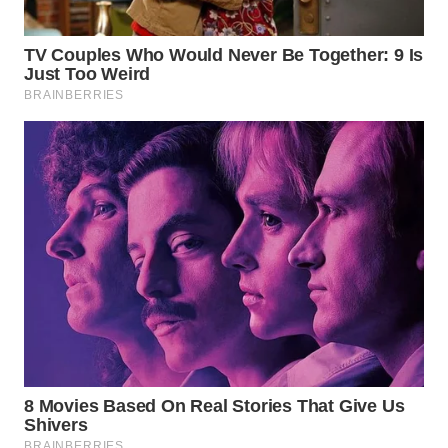
WN DELI
SERDANG
WN
TEBING
TINGGI
WN
PAKPAK
WN
KARAWANG
WN
BEKASI
WN
BOGOR