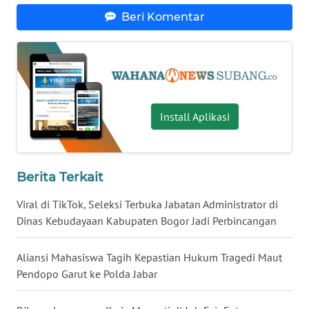
WN
Beri Komentar
KALSEL
WN
KALTIM
WN
Install Aplikasi
SULSEL
WN
Berita Terkait
GORONTALO
Viral di TikTok, Seleksi Terbuka Jabatan Administrator di
WN
Dinas Kebudayaan Kabupaten Bogor Jadi Perbincangan
SULUT
Aliansi Mahasiswa Tagih Kepastian Hukum Tragedi Maut
WN
Pendopo Garut ke Polda Jabar
MALUKU