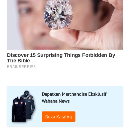
LAPAK
WAHANA
Wahana
Network
KONSUMEN
LISTRIK
MASYARAKAT
KELISTRIKAN
Dapatkan Merchandise Eksklusif
WALINKI
Wahana News
ID
Buka Katalog
MAWAKA
ID