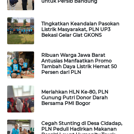
untuk Persib Bandung
FORWAMKI
ALPERKLINAS
Tingkatkan Keandalan Pasokan
Listrik Masyarakat, PLN UP3
Bekasi Gelar Giat GKONS
FORJASIDA
TAMBANG
Ribuan Warga Jawa Barat
NEWS
Antusias Manfaatkan Promo
Tambah Daya Listrik Hemat 50
Persen dari PLN
SITUNGIR
NEWS
Meriahkan HLN Ke-80, PLN
SIDIKALANG
Gunung Putri Donor Darah
NEWS
Bersama PMI Bogor
SIBARAGAS
Cegah Stunting di Desa Cidadap,
NEWS
PLN Peduli Hadirkan Makanan