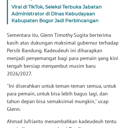
WN
Viral di TikTok, Seleksi Terbuka Jabatan
SUMBAR
Administrator di Dinas Kebudayaan
Kabupaten Bogor Jadi Perbincangan
WN
SUMSEL
Sementara itu, Glenn Timothy Sugita berterima
kasih atas dukungan maksimal gubernur terhadap
WN
Persib Bandung. Kadeudeuh ini diharapkan
BENGKULU
menjadi penyemangat bagi para pemain yang kini
tengah bersiap menyambut musim baru
WN
2026/2027.
LAMPUNG
"Ini diserahkan untuk teman-teman semua, untuk
WN
para pemain, untuk bisa lebih bagus lagi, dan
JATENG
tahun depan bisa semaksimal mungkin," ucap
Glenn.
WN
NUSANTARA
Ahmad Jufrianto menambahkan kadeudeuh tentu