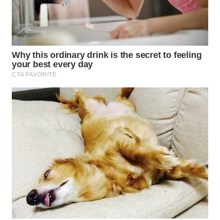
WN
KUNINGAN
WN
MAJALENGKA
WN
SUBANG
WN
SUKABUMI
WN
PURWAKARTA
WN
PRIANGAN
TIMUR