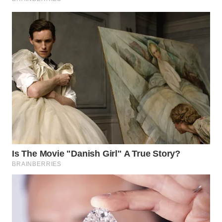
WAHANA
UMKM
WAHANA
SELEB
WAHANA
PERSONA
WAHANA
OTOMOTIF
WAHANA
HEALTH
WAHANA
DESA
WISATA