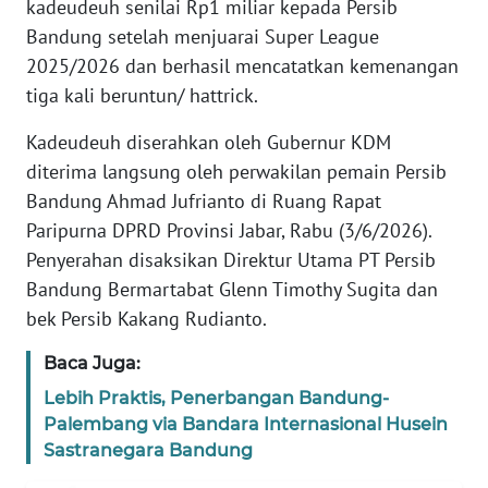
kadeudeuh senilai Rp1 miliar kepada Persib
DISCLAIMER
Bandung setelah menjuarai Super League
2025/2026 dan berhasil mencatatkan kemenangan
Wahana
tiga kali beruntun/ hattrick.
News
Regional
Kadeudeuh diserahkan oleh Gubernur KDM
diterima langsung oleh perwakilan pemain Persib
WN
Bandung Ahmad Jufrianto di Ruang Rapat
SUMUT
Paripurna DPRD Provinsi Jabar, Rabu (3/6/2026).
Penyerahan disaksikan Direktur Utama PT Persib
WN
JAKARTA
Bandung Bermartabat Glenn Timothy Sugita dan
bek Persib Kakang Rudianto.
WN
JABAR
Baca Juga:
Lebih Praktis, Penerbangan Bandung-
WN
Palembang via Bandara Internasional Husein
BANTEN
Sastranegara Bandung