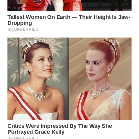
WAHANA
TRAVEL
WAHANA
TV
WAHANANEWS
ID
WAHANANEWS
CO ID
WAHANANEWS
NET
WAHANA
SPORT