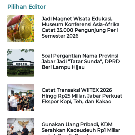
Pilihan Editor
MARTABAT
NET
Jadi Magnet Wisata Edukasi,
Museum Konferensi Asia-Afrika
Catat 35.000 Pengunjung Per I
PLN
Semester 2026
WATCH
MKLI
Soal Pergantian Nama Provinsi
Jabar Jadi “Tatar Sunda”, DPRD
Beri Lampu Hijau
LPKKI
LKKI
Catat Transaksi WIITEX 2026
Hingg Rp25 Miliar, Jabar Perkuat
KOPEKLIN
Ekspor Kopi, Teh, dan Kakao
PORTAL
KONSUMEN
Gunakan Uang Pribadi, KDM
Serahkan Kadeudeuh Rp1 Miliar