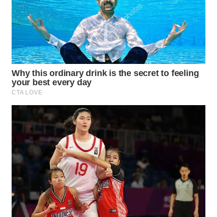
WAHANA
NEWS
WAHANA
TANI
WAHANA
ADVOKAT
WAHANA
INFRASTRUKTUR
WAHANA
KONSUMEN
WAHANA
LISTRIK