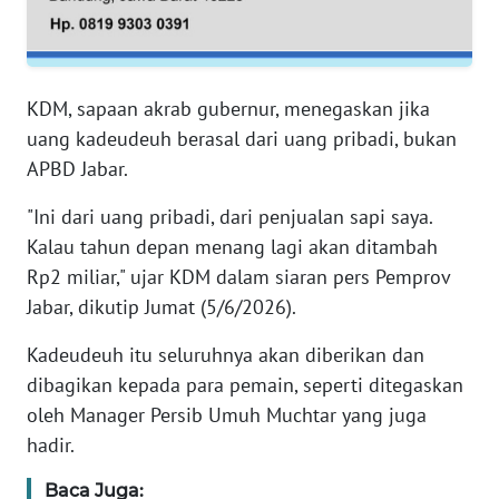
WN
JAMBI
KDM, sapaan akrab gubernur, menegaskan jika
WN
uang kadeudeuh berasal dari uang pribadi, bukan
SULTRA
APBD Jabar.
WN
"Ini dari uang pribadi, dari penjualan sapi saya.
NTB
Kalau tahun depan menang lagi akan ditambah
Rp2 miliar," ujar KDM dalam siaran pers Pemprov
WN
SULTENG
Jabar, dikutip Jumat (5/6/2026).
Kadeudeuh itu seluruhnya akan diberikan dan
WN
dibagikan kepada para pemain, seperti ditegaskan
SULBAR
oleh Manager Persib Umuh Muchtar yang juga
hadir.
WN
BABEL
Baca Juga: