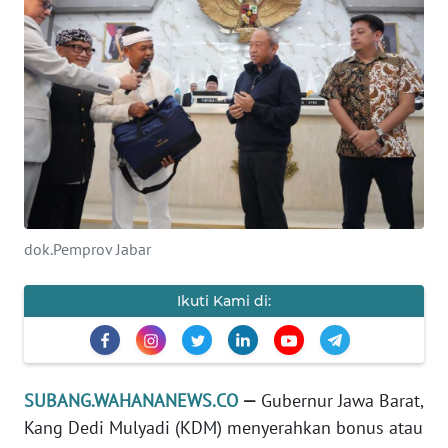
KONTAK
KAMI
INFO
IKLAN
TENTANG
KAMI
dok.Pemprov Jabar
PEDOMAN
MEDIA
Ikuti Kami di:
SIBER
REDAKSI
SUBANG.WAHANANEWS.CO
—
Gubernur Jawa Barat,
KARIR
Kang Dedi Mulyadi (KDM) menyerahkan bonus atau