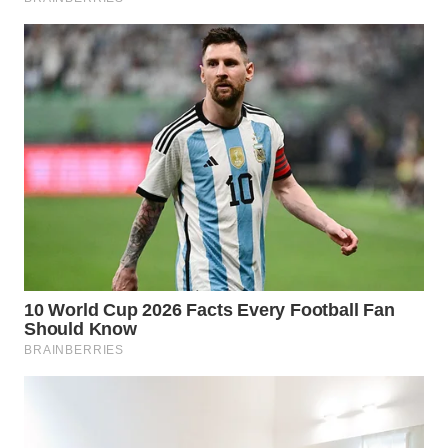
WN
DEPOK
WN
TAPANULI
UTARA
WN
SAMOSIR
WN
PADANG
LAWAS
WN
SUMEDANG
WN