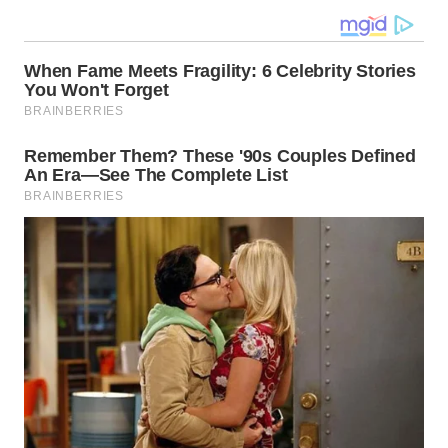
WN
TANJUNG
LESUNG
WN
KARO
WN
SIMALUNGUN
WN
LABUHANBATU
WN
TAPANULI
TENGAH