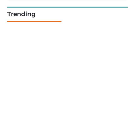
JURNAL
MARITIM
Trending
HUMBANG
NEWS
GARONGGANG
NEWS
FISUELRI
ID
ENERGI
NEWS
CILEUNGSI
NEWS