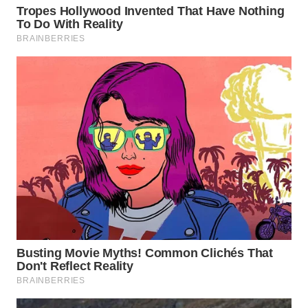
WN
SEMARANG
WN
SOLO
WN
BOROBUDUR
WN
MADURA
WN
SURABAYA
WN
NATUNA