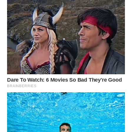
WN
BINTAN
WN
MANDALIKA
WN
LIKUPANG
WN
LABUANBAJO
WN
BORNEO
Wahana
Media
Group