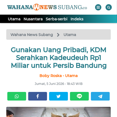
Utama
Nusantara
Serba-serbi
Indeks
WAHANA
Tutup
TV
Wahana News Subang
Utama
UTAMA
Gunakan Uang Pribadi, KDM
Serahkan Kadeudeuh Rp1
NUSANTARA
Miliar untuk Persib Bandung
Boby Roska - Utama
SERBA-
SERBI
Jumat, 5 Juni 2026 - 18:43 WIB
Informasi
INDEKS
BERITA