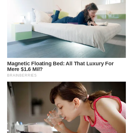
CIANJUR
WN
KEPULAUAN
SERIBU
WN
TANGERANG
WN
BINJAI
WN
CIREBON
WN
INDRAMAYU